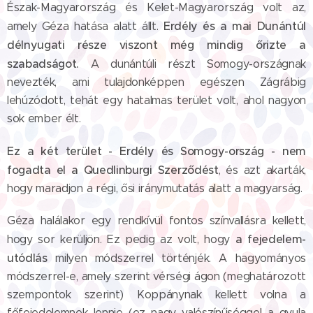
Észak-Magyarország és Kelet-Magyarország volt az,
Erdély és a mai Dunántúl
amely Géza hatása alatt állt.
délnyugati része viszont még mindig őrizte a
szabadságot.
A dunántúli részt Somogy-országnak
nevezték, ami tulajdonképpen egészen Zágrábig
lehúzódott, tehát egy hatalmas terület volt, ahol nagyon
sok ember élt.
Ez a két terület - Erdély és Somogy-ország - nem
fogadta el a Quedlinburgi Szerződést
, és azt akarták,
hogy maradjon a régi, ősi iránymutatás alatt a magyarság.
Géza halálakor egy rendkívül fontos színvallásra kellett,
a fejedelem-
hogy sor kerüljön. Ez pedig az volt, hogy
utódlás
milyen módszerrel történjék. A hagyományos
módszerrel-e, amely szerint vérségi ágon (meghatározott
szempontok szerint) Koppánynak kellett volna a
főfejedelemnek lennie (ez nagy valószínűséggel a gyula