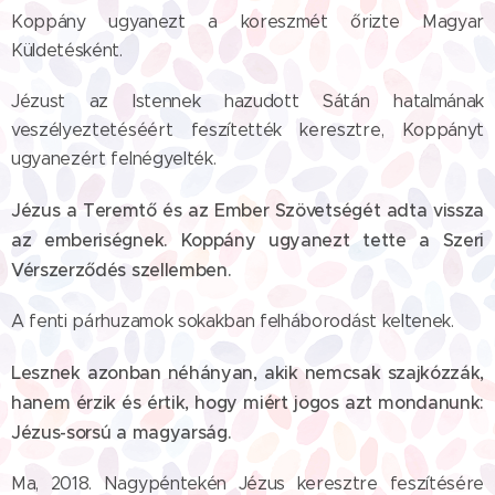
Koppány ugyanezt a koreszmét őrizte Magyar
Küldetésként.
Jézust az Istennek hazudott Sátán hatalmának
veszélyeztetéséért feszítették keresztre, Koppányt
ugyanezért felnégyelték.
Jézus a Teremtő és az Ember Szövetségét adta vissza
az emberiségnek. Koppány ugyanezt tette a Szeri
Vérszerződés szellemben.
A fenti párhuzamok sokakban felháborodást keltenek.
Lesznek azonban néhányan, akik nemcsak szajkózzák,
hanem érzik és értik, hogy miért jogos azt mondanunk:
Jézus-sorsú a magyarság.
Ma, 2018. Nagypéntekén Jézus keresztre feszítésére