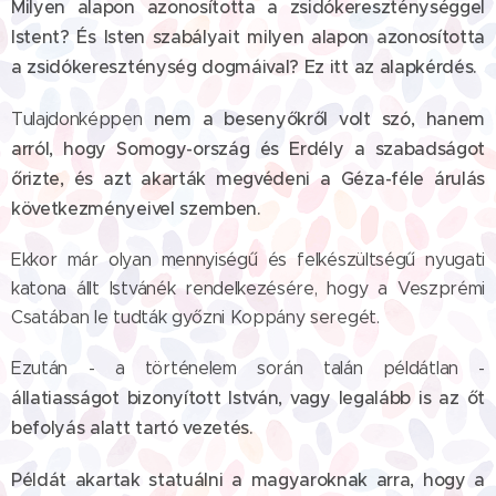
Milyen alapon azonosította a zsidókereszténységgel
Istent? És Isten szabályait milyen alapon azonosította
a zsidókereszténység dogmáival? Ez itt az alapkérdés.
nem a besenyőkről volt szó, hanem
Tulajdonképpen
arról, hogy Somogy-ország és Erdély a szabadságot
őrizte, és azt akarták megvédeni a Géza-féle árulás
következményeivel szemben.
Ekkor már olyan mennyiségű és felkészültségű nyugati
katona állt Istvánék rendelkezésére, hogy a Veszprémi
Csatában le tudták győzni Koppány seregét.
Ezután - a történelem során talán példátlan -
állatiasságot bizonyított István, vagy legalább is az őt
befolyás alatt tartó vezetés.
Példát akartak statuálni a magyaroknak arra, hogy a