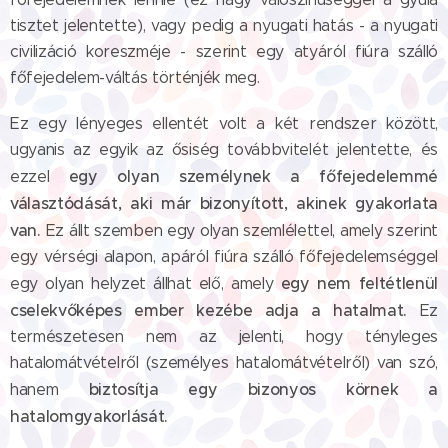
tisztet jelentette), vagy pedig a nyugati hatás - a nyugati
civilizáció koreszméje - szerint egy atyáról fiúra szálló
főfejedelem-váltás történjék meg.
Ez egy lényeges ellentét volt a két rendszer között,
ugyanis az egyik az ősiség továbbvitelét jelentette, és
egy olyan személynek a főfejedelemmé
ezzel
választódását, aki már bizonyított, akinek gyakorlata
van.
Ez állt szemben egy olyan szemlélettel, amely szerint
egy vérségi alapon, apáról fiúra szálló főfejedelemséggel
egy nem feltétlenül
egy olyan helyzet állhat elő, amely
cselekvőképes ember kezébe adja a hatalmat.
Ez
természetesen nem az jelenti, hogy tényleges
hatalomátvételről (személyes hatalomátvételről) van szó,
biztosítja egy bizonyos körnek a
hanem
hatalomgyakorlását.