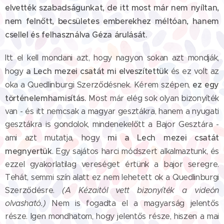
elvették szabadságunkat, de itt most már nem nyíltan,
nem felnőtt, becsületes emberekhez méltóan, hanem
csellel és felhasználva Géza árulását.
Itt el kell mondani azt, hogy nagyon sokan azt mondják,
a Lech mezei csatát mi elveszítettük
hogy
és ez volt az
ez egy
oka a Quedlinburgi Szerződésnek. Kérem szépen,
történelemhamisítás.
Most már elég sok olyan bizonyíték
van - és itt nemcsak a magyar gesztákra, hanem a nyugati
gesztákra is gondolok, mindenekelőtt a Bajor Gesztára -
mi a Lech mezei csatát
ami azt mutatja, hogy
megnyertük
. Egy sajátos harci módszert alkalmaztunk, és
ezzel gyakorlatilag vereséget értünk a bajor seregre.
Tehát, semmi szín alatt ez nem lehetett ok a Quedlinburgi
Szerződésre.
(A Kézaitól vett bizonyíték a videón
olvasható.)
Nem is fogadta el a magyarság jelentős
része. Igen mondhatom, hogy jelentős része, hiszen a mai