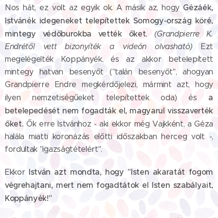
Gézáék,
Nos hát, ez volt az egyik ok. A másik az, hogy
Istvánék idegeneket telepítettek Somogy-ország köré,
mintegy védőburokba vették őket.
(Grandpierre K.
Endrétől vett bizonyíték a videón olvasható)
Ezt
megelégelték Koppányék, és az akkor betelepített
mintegy hatvan besenyőt ("talán besenyőt", ahogyan
Grandpierre Endre megkérdőjelezi, mármint azt, hogy
a
ilyen nemzetiségűeket telepítettek oda) és
betelepedését nem fogadták el, magyarul visszaverték
őket.
Ők erre Istvánhoz - aki ekkor még Vajkként, a Géza
halála miatti koronázás előtti időszakban herceg volt -,
fordultak "igazságtételért".
István azt mondta, hogy "Isten akaratát fogom
Ekkor
végrehajtani, mert nem fogadtátok el Isten szabályait,
Koppányék!"