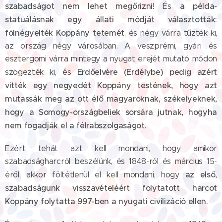
szabadságot nem lehet megőrizni!
a példa-
És
statuálásnak egy állati módját választották:
fölnégyelték Koppány tetemét
, és négy várra tűzték ki,
az ország négy városában. A veszprémi, gyári és
esztergomi várra mintegy a nyugat erejét mutató módon
Erdőelvére (Erdélybe) pedig azért
szögezték ki, és
vitték egy negyedét Koppány testének, hogy azt
mutassák meg az ott élő magyaroknak, székelyeknek,
hogy a Somogy-országbeliek sorsára jutnak, hogyha
nem fogadják el a félrabszolgaságot.
Ezért tehát azt kell mondani, hogy amikor
szabadságharcról beszélünk, és 1848-ról és március 15-
az első,
éről, akkor föltétlenül el kell mondani, hogy
szabadságunk visszavételéért folytatott harcot
Koppány folytatta 997-ben a nyugati civilizáció ellen.