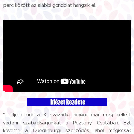
perc között az alábbi gondolat hangzik el.
meg kellett
"... eljutottunk a X. századig, amikor már
védeni szabadságunkat
a Pozsonyi Csatában. Ezt
követte a Quedlinburgi szerződés, ahol mégiscsak