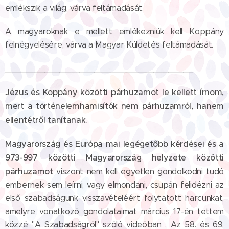
emlékszik a világ, várva feltámadását.
A magyaroknak e mellett emlékezniük kell Koppány
felnégyelésére, várva a Magyar Küldetés feltámadását.
______________________________________
Jézus és Koppány közötti párhuzamot le kellett írnom,
mert a történelemhamisítók nem párhuzamról, hanem
ellentétről tanítanak.
Magyarország és Európa mai legégetőbb kérdései és a
973-997 közötti Magyarország helyzete közötti
párhuzamot
viszont nem kell egyetlen gondolkodni tudó
embernek sem leírni, vagy elmondani, csupán felidézni az
első szabadságunk visszavételéért folytatott harcunkat,
amelyre vonatkozó gondolataimat március 17-én tettem
közzé "A Szabadságról" szóló videóban . Az 58. és 69.