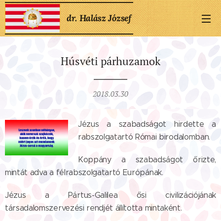
dr. Halász József
Húsvéti párhuzamok
2018.03.30
Jézus a szabadságot hirdette a
rabszolgatartó Római birodalomban.
Koppány a szabadságot őrizte,
mintát adva a félrabszolgatartó Európának.
Jézus a Pártus-Galilea ősi civilizációjának
társadalomszervezési rendjét állította mintaként.