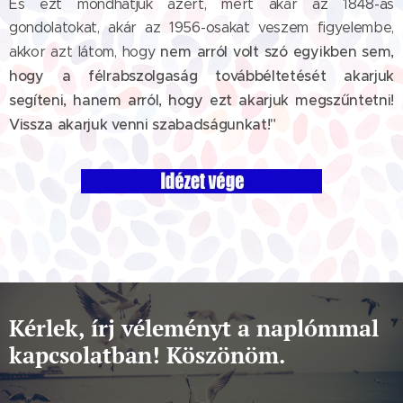
És ezt mondhatjuk azért, mert akár az 1848-as
gondolatokat, akár az 1956-osakat veszem figyelembe,
nem arról volt szó egyikben sem,
akkor azt látom, hogy
hogy a félrabszolgaság továbbéltetését akarjuk
segíteni, hanem arról, hogy ezt akarjuk megszűntetni!
Vissza akarjuk venni szabadságunkat!"
Kérlek, írj véleményt a naplómmal
kapcsolatban! Köszönöm.