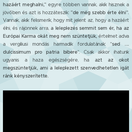
hazáért meghalni,"
egyre többen vannak, akik hisznek a
"de még szebb érte élni".
jövőben és azt is hozzáteszik:
Vannak, akik felismerik, hogy mit jelent az, hogy a hazáért
a leleplezés semmit sem ér, ha az
élni, és rájönnek arra,
Európai Karma okát meg nem szüntetjük,
értelmet adva
sed ....
a vergiliusi mondás harmadik fordulatának: "
dulcissimum pro patria bibere
". Csak akkor ihatunk
azt az okot
ugyanis a haza egészségére, ha
megszüntetjük, ami a leleplezett szenvedhetetlen igát
ránk kényszerítette.