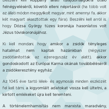
Beszélni kell
felnégyeléséről, követői elleni népirtásról
(ha több volt
az állati módon meggyilkolt magyar, mint amennyi fa, akkor
két magyart akasztottak egy fára). Beszélni kell arról is,
Dózsa György tüzes koronája hasonlatos volt
hogy
Jézus töviskoronájához.
amikor a zsidók tényleges
Ki kell mondani, hogy
hatalmat nem kaptak hazánkban
(négyszer
akkor
zsidótlanítottak az ezeregyszáz év alatt),
gondoskodott az Európai Karma okának továbbéléséről
a zsidókeresztény egyház.
Az 1045 éve tartó lélek- és agymosás minden eszközét
a kigyomlált adatokat vissza kell ültetni, a
fel kell tárni,
kiirtott emlékeket újra kell teremteni.
A történelemhamisítás nem marxista maradvány,