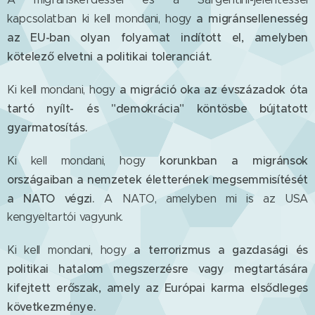
a migránsellenesség
kapcsolatban ki kell mondani, hogy
az EU-ban olyan folyamat indított el, amelyben
kötelező elvetni a politikai toleranciát.
a migráció oka az évszázadok óta
Ki kell mondani, hogy
tartó nyílt- és "demokrácia" köntösbe bújtatott
gyarmatosítás.
korunkban a migránsok
Ki kell mondani, hogy
országaiban a nemzetek életterének megsemmisítését
a NATO végzi.
A NATO, amelyben mi is az USA
kengyeltartói vagyunk.
a terrorizmus a gazdasági és
Ki kell mondani, hogy
politikai hatalom megszerzésre vagy megtartására
kifejtett erőszak, amely az Európai karma elsődleges
következménye.