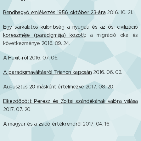
Rendhagyó emlékezés 1956. október 23-ára
2016. 10. 21.
Egy sarkalatos különbség a nyugati és az ősi civilizáció
koreszméje (paradigmája) között
: a migráció oka és
következménye 2016. 09. 24.
A Huxit-ról
2016. 07. 06.
A paradigmaváltásról Trianon kapcsán
2016. 06. 03.
Augusztus 20 másként értelmezve
2017. 08. 20.
Elkezdődött Peresz és Zoltai szándékának valóra válása
2017. 07. 20.
A magyar és a zsidó értékrendről
2017. 04. 16.