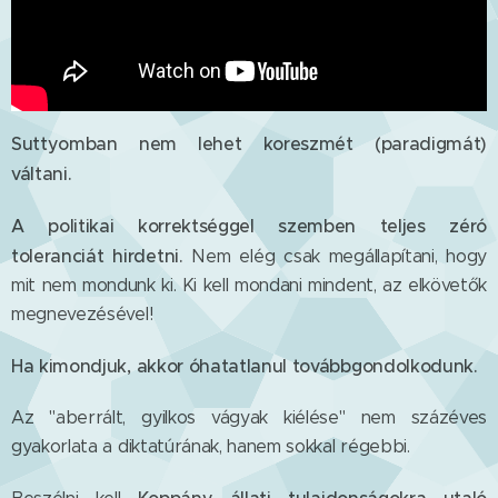
Suttyomban nem lehet koreszmét (paradigmát)
váltani.
A politikai korrektséggel szemben teljes zéró
toleranciát hirdetni.
Nem elég csak megállapítani, hogy
mit nem mondunk ki. Ki kell mondani mindent, az elkövetők
megnevezésével!
Ha kimondjuk, akkor óhatatlanul továbbgondolkodunk.
Az "aberrált, gyilkos vágyak kiélése" nem százéves
gyakorlata a diktatúrának, hanem sokkal régebbi.
Koppány állati tulajdonságokra utaló