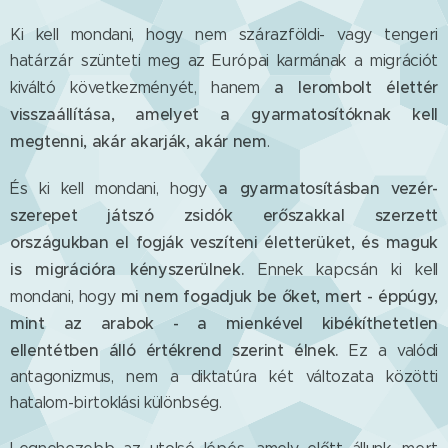
Ki kell mondani, hogy nem szárazföldi- vagy tengeri
határzár szünteti meg az Európai karmának a migrációt
a lerombolt élettér
kiváltó következményét, hanem
visszaállítása, amelyet a gyarmatosítóknak kell
megtenni, akár akarják, akár nem
.
a gyarmatosításban vezér-
És ki kell mondani, hogy
szerepet játszó zsidók erőszakkal szerzett
országukban el fogják veszíteni életterüket, és maguk
is migrációra kényszerülnek.
Ennek kapcsán ki kell
mi nem fogadjuk be őket, mert - éppúgy,
mondani, hogy
mint az arabok - a mienkével kibékíthetetlen
ellentétben álló értékrend szerint élnek.
Ez a valódi
antagonizmus, nem a diktatúra két változata közötti
hatalom-birtoklási különbség.