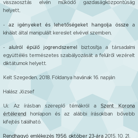
visszaosztás elvén működő gazdaságközpontúság
helyett,
az igényeket és lehetőségeket hangolja össze
-
a
kínálat által manipulált kereslet elvével szemben,
alulról épülő jogrendszerrel
-
biztosítja a társadalmi
együttélés természetes szabályozását a felülről vezérelt
diktátumok helyett.
Kelt Szegeden, 2018. Földanya havának 16. napján
Halász József
Ui.: Az írásban szereplő témákról a
Szent Korona
értékrend
honlapon és az alábbi írásokban bővebb
kifejtés található.
Rendhagyó emlékezés 1956. október 23-ára
2015. 10. 21.