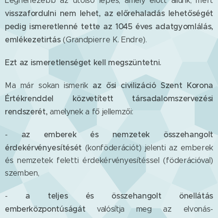
Legnehezebb az utolsó lépés, amely előtt állunk, mert
visszafordulni nem lehet,
az előrehaladás lehetőségét
pedig ismeretlenné tette az 1045 éves adatgyomlálás,
emlékezetirtás
(Grandpierre K. Endre).
Ezt az ismeretlenséget kell megszüntetni.
az ősi civilizáció Szent Korona
Ma már sokan ismerik
Értékrenddel közvetített társadalomszervezési
rendszerét,
amelynek a fő jellemzői:
az emberek és nemzetek
összehangolt
-
érdekérvényesítését
(konföderációt) jelenti az emberek
és nemzetek feletti érdekérvényesítéssel (föderációval)
szemben,
a teljes és összehangolt önellátás
-
emberközpontúságát
valósítja meg az elvonás-