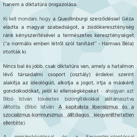
hanem a diktatúra önigazolása.
a Quedlinburgi szerződéssel Géza
Ki kell mondani, hogy
eladta a magyar szabadságot, a zsidókereszténység
ránk kényszerítésével a természetes kereszténységet
("a normális emberi létről szól tanítást" - Hamvas Béla)
irtották ki.
Nincs bal és jobb, csak diktatúra van, amely
a hatalmon
lévő társadalmi csoport (osztály) érdekei szerint
alakítja az ideológiát, alkotja a jogot, irtja a másként
gondolkodókat, jelöl ki ellenségképeket
- ahogyan azt
Bibó István tökéletes bizonyítékokkal alátámasztva
állította. (Bibó István:
A kapitalista liberalizmus és a
szocializmus-kommunizmus állítólagos kiegyenlíthetetlen
ellentéte
).
A migránskérdéssel és a Sargentini-jelentéssel