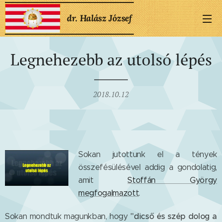
dr. Halász József
Legnehezebb az utolsó lépés
2018.10.12
Sokan jutottunk el a tények
összefésülésével addig a gondolatig,
amit
Stoffán György
megfogalmazott
.
"dicső és szép dolog a
Sokan mondtuk magunkban, hogy