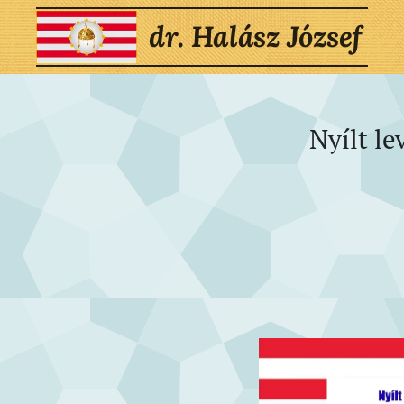
dr. Halász József
Nyílt le