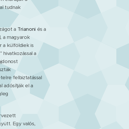
al tudnak
szágot a
Trianoni
és a
l, a magyarok
 a külföldiek is
e
" hivatkozással a
ajdonost
szták
ételre felbiztatással
l adósítják el a
gleg
rvezett
yütt. Egy valós,