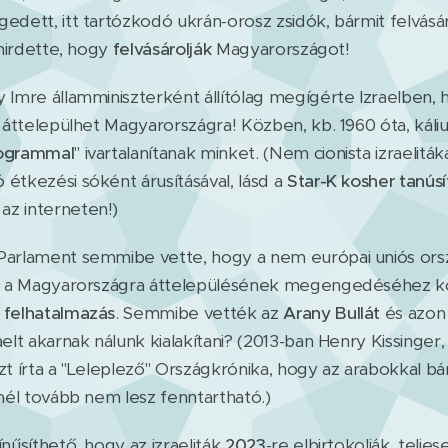
edett, itt tartózkodó ukrán-orosz zsidók, bármit felvás
 hirdette, hogy
felvásárolják
Magyarországot!
Imre államminiszterként állítólag megígérte Izraelben, h
a áttelepülhet Magyarországra! Közben, kb. 1960 óta, káli
rogrammal
" ivartalanítanak minket. (Nem cionista izraelitá
étkezési sóként árusításával, lásd a
Star-K kosher tanúsí
 az interneten!)
Parlament semmibe vette, hogy a nem európai uniós o
ak a Magyarországra áttelepülésének megengedéséhez kö
 felhatalmazás
. Semmibe vették az
Arany Bullát
és azon 
aelt akarnak nálunk kialakítani? (2013-ban Henry Kissinger
zt írta a "Leleplező" Országkrónika, hogy az arabokkal b
vnél tovább nem lesz fenntartható.)
nűsíthető, hogy az izraeliták
2023
-re elbirtokolják, teljes