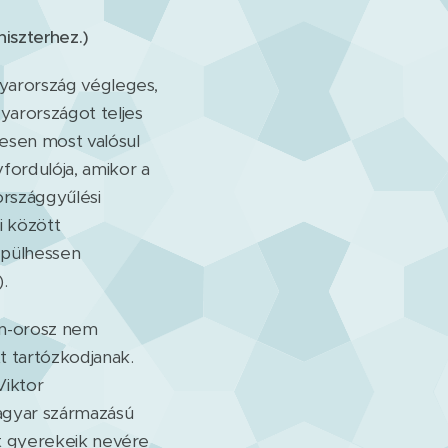
iszterhez.)
gyarország végleges,
gyarországot teljes
gesen most valósul
fordulója, amikor a
országgyűlési
i között
epülhessen
.
án-orosz nem
t tartózkodjanak.
Viktor
agyar származású
ült gyerekeik nevére