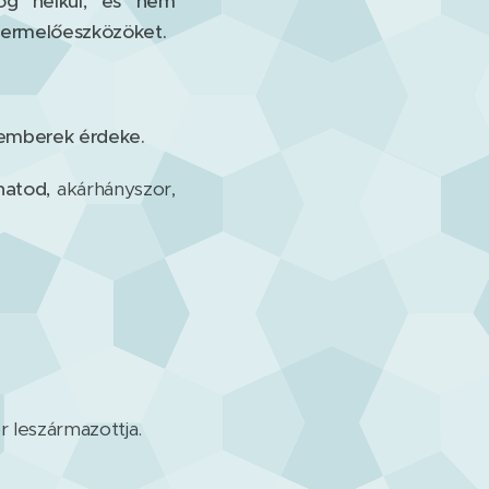
jog nélkül, és nem
termelőeszközöket.
r emberek érdeke.
hatod,
akárhányszor,
r leszármazottja.