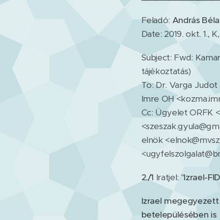
Feladó:
András Béla
Date: 2019. okt. 1., K,
Subject: Fwd: Kama
tájékoztatás)
To: Dr. Varga Judot
Imre OH <kozma.imr
Cc: Ügyelet ORFK <u
<szeszak.gyula@gma
elnök <elnok@mvsz
<ugyfelszolgalat@b
2./1
Iratjel: "
Izrael-F
Izrael megegyezett
betelepülésében is