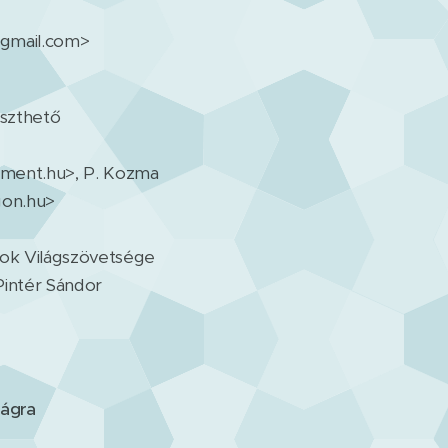
@gmail.com>
eszthető
lament.hu>, P. Kozma
gon.hu>
rok Világszövetsége
intér Sándor
zágra