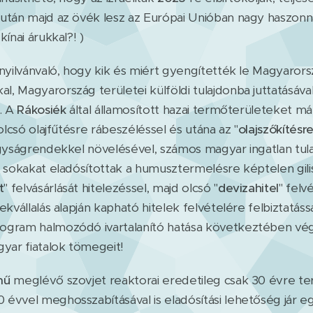
után majd az övék lesz az Európai Unióban nagy haszonn
ínai árukkal?! )
nyilvánvaló, hogy kik és miért gyengítették le Magyaror
, Magyarország területei külföldi tulajdonba juttatásáva
l. A
Rákosiék
által államosított hazai termőterületeket már
olcsó olajfűtésre rábeszéléssel és utána az "
olajszőkítésr
agyságrendekkel növelésével, számos magyar ingatlan tul
a sokakat eladósítottak a humusztermelésre képtelen gili
t
" felvásárlását hitelezéssel, majd olcsó "
devizahitel
" felv
kvállalás alapján kapható hitelek felvételére felbiztatássa
ogram halmozódó ivartalanító hatása következtében vé
ar fiatalok tömegeit!
mű
meglévő szovjet reaktorai eredetileg csak 30 évre te
évvel meghosszabításával is eladósítási lehetőség jár eg