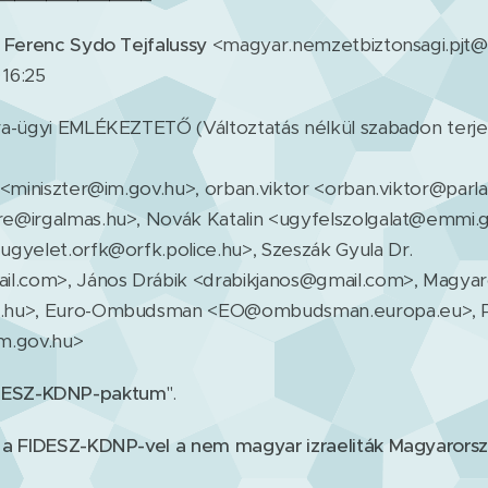
 Ferenc Sydo Tejfalussy
<magyar.nemzetbiztonsagi.pjt
 16:25
ra-ügyi EMLÉKEZTETŐ (Változtatás nélkül szabadon terj
 <miniszter@im.gov.hu>, orban.viktor <orban.viktor@par
e@irgalmas.hu>, Novák Katalin <ugyfelszolgalat@emmi.
gyelet.orfk@orfk.police.hu>, Szeszák Gyula Dr.
il.com>, János Drábik <drabikjanos@gmail.com>, Magya
.hu>, Euro-Ombudsman <EO@ombudsman.europa.eu>, P
m.gov.hu>
IDESZ-KDNP-paktum
".
 a FIDESZ-KDNP-vel a nem magyar izraeliták Magyarors