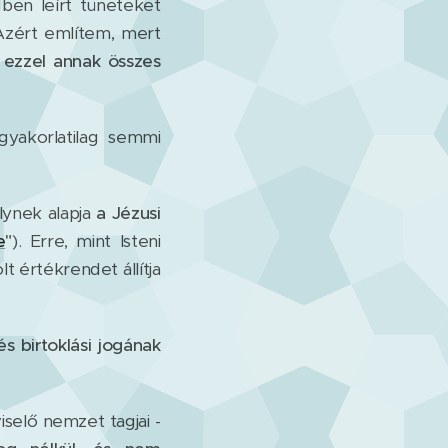
ben leírt tüneteket
Azért említem, mert
 ezzel annak összes
yakorlatilag semmi
lynek alapja
a Jézusi
e
"
). Erre, mint Isteni
t értékrendet állítja
s birtoklási jogának
selő nemzet tagjai -