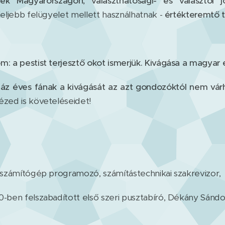
ek Magyarországon, választhatósági- és választói 
feljebb felügyelet mellett használhatnak -
értékteremtő 
m: a pestist terjesztő okot ismerjük. Kivágása a magya
áz éves fának a kivágását az azt gondozóktól nem vár
ézed is követeléseidet!
s számítógép programozó, számítástechnikai szakrevizor,
0-ben felszabadított első szeri pusztabíró, Dékány Sándo
_______________