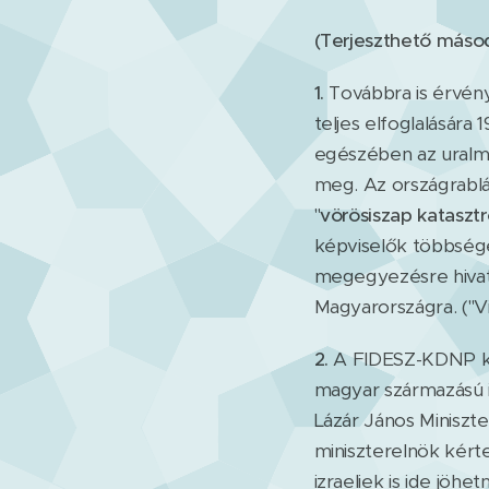
(Terjeszthető másod
1.
Továbbra is érvén
teljes elfoglalására
egészében az uralmu
meg. Az országrablá
"
vörösiszap kataszt
képviselők többsége
megegyezésre hivatk
Magyarországra. ("V
2.
A FIDESZ-KDNP kor
magyar származású iz
Lázár János Miniszt
miniszterelnök kért
izraeliek is ide jöh