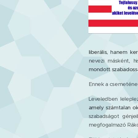
liberális, hanem k
nevezi másként, hi
mondott szabadossá
Ennek a csemetének 
Leveledben leleple
amely számtalan ok
szabadságot génje
megfogalmazó Rákó