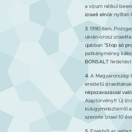
a vízum nélkül beeng
izraeli elnö
k nyíltan
3.
1990-ben, Pozsgay 
ukrán-orosz izraelit
újabban "
Stop só p
patkányméreg kálisó 
BONSALT
hirdetést
4.
A Magyarországi 
eredetű izraelitáin
népszavazással való
Alaptörvényt! Új Izr
külügyminiszterről a
szerinte Izrael 10 é
5.
Ezekből az valószí