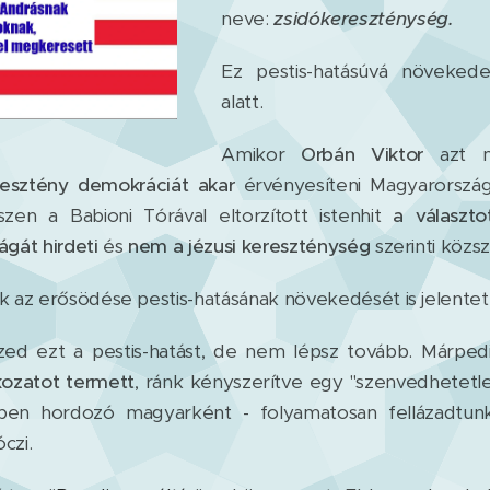
neve:
zsidókereszténység.
Ez pestis-hatásúvá növeked
alatt.
Amikor
Orbán Viktor
azt m
eresztény demokráciát akar
érvényesíteni Magyarország
szen a Babioni Tórával eltorzított istenhit
a választo
gát hirdeti
és
nem a jézusi kereszténység
szerinti közs
az erősödése pestis-hatásának növekedését is jelentet
zed ezt a pestis-hatást, de nem lépsz tovább. Márpe
ozatot termett
, ránk kényszerítve egy "szenvedhetetlen
iben hordozó magyarként - folyamatosan fellázadtunk
czi.