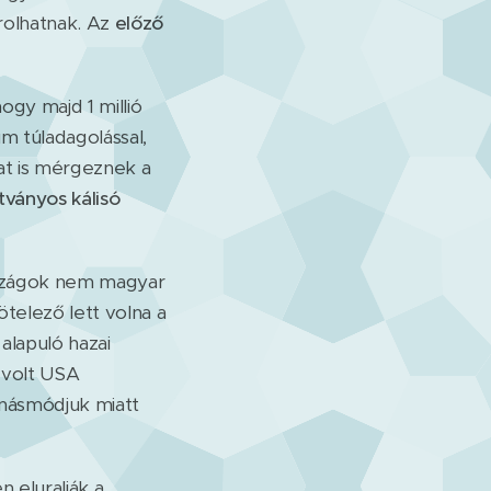
árolhatnak. Az
előző
ogy majd 1 millió
um túladagolással,
kat is mérgeznek a
tványos kálisó
rszágok nem magyar
telező lett volna a
alapuló hazai
, volt USA
ánásmódjuk miatt
en eluralják a