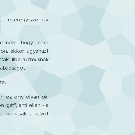
ett ezeregyszáz év
ondja, hogy
nem
on, akkor ugyanazt
ttak liberalizmusnak
zabadságot.
te.
dig
ez egy olyan ok,
 igát", ami ellen - a
, nemcsak a jelzőt