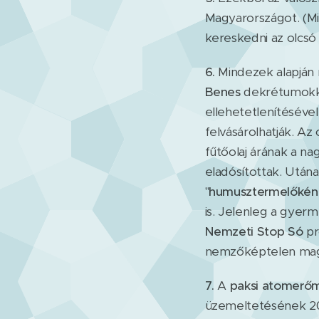
Magyarországot. (Mi
kereskedni az olcsó k
6.
Mindezek alapján 
Benes
dekrétumokkal
ellehetetlenítéséve
felvásárolhatják. Az 
fűtőolaj árának a n
eladósítottak. Után
"
humusztermelőkén
is. Jelenleg a gyerme
Nemzeti Stop Só
pr
nemzőképtelen magy
7.
A
paksi atomerő
üzemeltetésének 20 