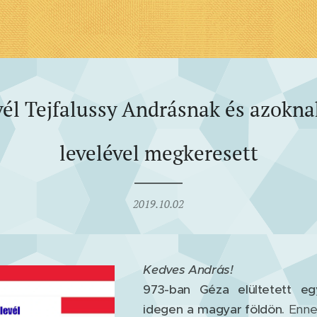
vél Tejfalussy Andrásnak és azokna
levelével megkeresett
2019.10.02
Kedves András!
973-ban Géza elültetett eg
idegen a magyar földön.
Enne