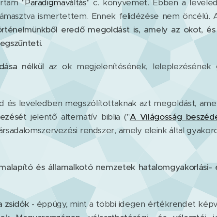
írtam "
Paradigmaváltás
" c. könyvemet. Ebben a leveled
átámasztva ismertettem. Ennek felidézése nem öncélú. 
örténelmünkből eredő megoldást is, amely az okot, és
gszűnteti.
ása nélkül
az ok megjelenítésének, leleplezésének g
d és leveledben megszólítottaknak azt megoldást, ame
mezését
jelentő alternatív biblia ("
A Világosság beszéd
társadalomszervezési rendszer, amely eleink által gyakorol
amalapító és államalkotó nemzetek hatalomgyakorlási- é
a zsidók
- éppúgy, mint a többi idegen értékrendet képvi