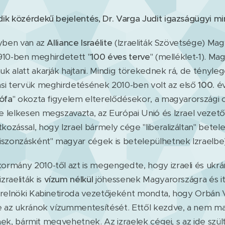
ik közérdekű bejelentés, Dr. Varga Judit igazságügyi min
yben van az
Alliance Israélite
(Izraeliták Szövetsége) Ma
 1910-ben meghirdetett "
100 éves terve
" (melléklet-1). Ma
k alatt akarják hajtani. Mindig törekednek rá, de tényle
si tervük meghirdetésének 2010-ben volt az első
100.
év
rófa
" okozta figyelem elterelődésekor, a magyarországi 
 lelkesen megszavazta, az Európai Unió és Izrael vezető
ozással, hogy Izrael bármely cége "liberalizáltan" betel
iszonzásként" magyar cégek is betelepülhetnek Izraelbe)
mány 2010-től azt is megengedte, hogy izraeli és ukr
raeliták is
vízum nélkül
jöhessenek Magyarországra és it
erelnöki Kabinetiroda vezetőjeként mondta, hogy Orbán 
e az ukránok vízummentesítését. Ettől kezdve, a nem m
etnek, bármit megvehetnek. Az izraelek cégei, s az ide sz