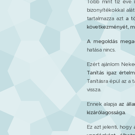
Több mint tíz éve 
bizonyítékokkal al
tartalmazza azt
a t
következményét, me
A megoldás megad
hatása nincs.
Ezért ajánlom Neke
Tanítás igaz értel
Tanításra épül az a 
vissza.
Ennek alapja
az áll
kizárólagossága.
Ez azt jelenti, hogy