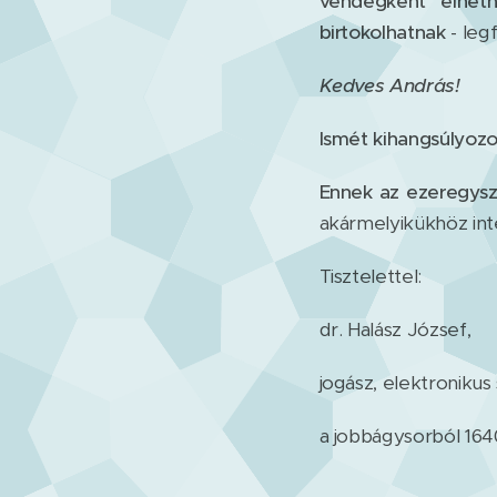
vendégként élhetn
birtokolhatnak
- leg
Kedves András!
Ismét kihangsúlyozo
Ennek az ezeregysz
akármelyikükhöz int
Tisztelettel:
dr. Halász József,
jogász, elektroniku
a jobbágysorból 164
________________