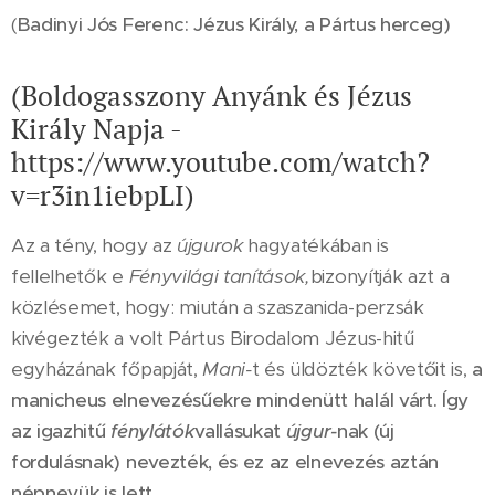
(
Badinyi Jós Ferenc: Jézus Király, a Pártus herceg)
(Boldogasszony Anyánk és Jézus
Király Napja -
https://www.youtube.com/watch?
v=r3in1iebpLI)
Az a tény, hogy az
újgurok
hagyatékában is
fellelhetők e
Fényvilági tanítások,
bizonyítják azt a
közlésemet, hogy: miután a szaszanida-perzsák
kivégezték a volt Pártus Birodalom Jézus-hitű
egyházának főpapját,
Mani-
t és üldözték követőit is,
a
manicheus elnevezésűekre mindenütt halál várt. Így
az igazhitű
fénylátók
vallásukat
újgur-
nak (új
fordulásnak) nevezték, és ez az elnevezés aztán
népnevük is lett.