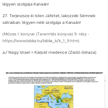
légyen szolgája Kanaán!
27. Terjeszsze ki Isten Jáfetet, lakozzék Sémnek
sátraiban; légyen néki szolgája a Kanaán!
(Mózes I. könyve (Teremtés könyve) 9. rész -
https://www.biblia.hu/biblia_k/k_1_9.htm)
a./ Nagy Izrael = Kárpát medence (Zsidó őshaza)