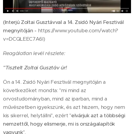
(
Interjú Zoltai Gusztávval a 14. Zsidó Nyári Fesztivál
megnyitóján -
https://www.youtube.com/watch?
v=DCQLEEC7A6I)
Reagálatlan levél részlete:
"Tisztelt Zoltai Gusztáv úr!
Ön a 14. Zsidó Nyári Fesztivál megnyitóján a
következőket mondta: "mi mind az
orvostudományban, mind az iparban, mind a
művészetben igyekszünk, és azt hiszem, hogy nem
kis sikerrel, helytállni", ezért "
elvárjuk azt a többségi
nemzettől, hogy elismerje, mi is országalapítók
vagyunk
".