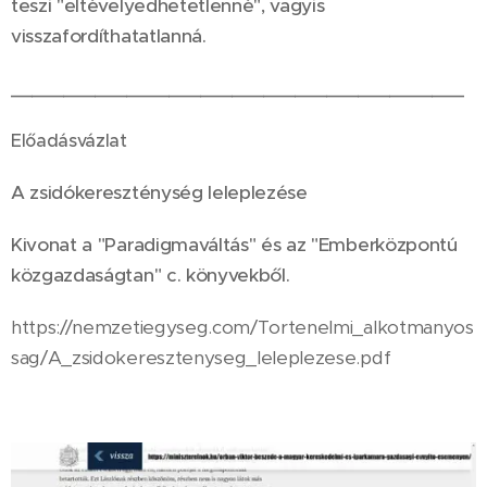
teszi "eltévelyedhetetlenné", vagyis
visszafordíthatatlanná.
___________________________________________
Előadásvázlat
A zsidókereszténység leleplezése
Kivonat a "Paradigmaváltás" és az "Emberközpontú
közgazdaságtan" c. könyvekből.
https://nemzetiegyseg.com/Tortenelmi_alkotmanyos
sag/A_zsidokeresztenyseg_leleplezese.pdf