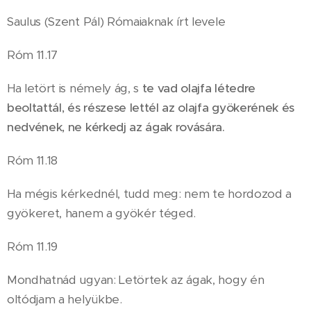
Saulus (Szent Pál) Rómaiaknak írt levele
Róm 11.17
Ha letört is némely ág, s
te vad olajfa létedre
beoltattál, és részese lettél az olajfa gyökerének és
nedvének, ne kérkedj az ágak rovására.
Róm 11.18
Ha mégis kérkednél, tudd meg: nem te hordozod a
gyökeret, hanem a gyökér téged.
Róm 11.19
Mondhatnád ugyan: Letörtek az ágak, hogy én
oltódjam a helyükbe.