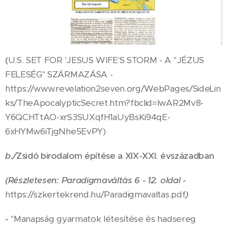
(
U.S. SET FOR 'JESUS WIFE'S STORM - A "JÉZUS
FELESÉG" SZÁRMAZÁSA -
https://www.revelation2seven.org/WebPages/SideLin
ks/TheApocalypticSecret.htm?fbclid=IwAR2Mv8-
Y6QCHTtAO-xrS3SUXqfH1aUyBsKi94qE-
6xHYMw6iTjgNhe5EvPY)
b./
Zsidó birodalom építése a XIX-XXI. évszázadban
(Részletesen: Paradigmaváltás 6 - 12. oldal -
https://szkertekrend.hu/Paradigmavaltas.pdf
)
-
"Manapság gyarmatok létesítése és hadsereg