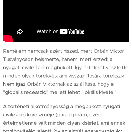
Remélem nemcsak azért hiszed, mert Orbán Viktor
Tusványoson beismerte, hanem, mert érzed:
a
nyugati civilizáció megbukott.
Így értelmét vesztette
minden olyan törekvés, ami visszaállítására törekszik.
Nem igaz
Orbán Viktornak az az állítása, hogy
a
"globális recesszió" mellett lehet "lokális kivétel"!
A történeti alkotmányosság a megbukott nyugati
civilizáció koreszméje
(paradigmája), ezért
értelmetlenné vált minden olyan kísérlet, ami ennek
továbbvitelét jelenti, így az elmúlt ezeregyszáz év