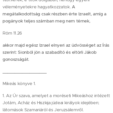
véleményetekre hagyatkozzatok.
A
megátalkodottság csak részben érte Izraelt, amíg a
pogányok teljes számban meg nem térnek,
Róm 11.26
akkor majd egész Izrael elnyeri az üdvösséget az Írás
szerint:
Sionból jön a szabadító és eltörli Jákob
gonoszságát.
__________________
Mikeás könyve 1.
1. Az Úr szava, amelyet a moréseti Mikeáshoz intézett
Jotám, Acház és Hiszkija júdeai királyok idejében;
látomások Szamariáról és Jeruzsálemről.