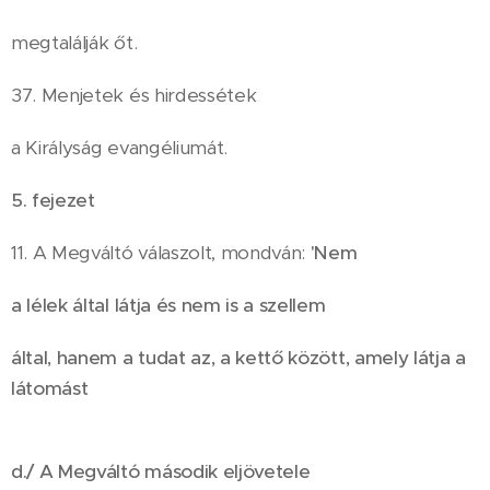
megtalálják őt.
37. Menjetek és hirdessétek
a Királyság evangéliumát.
5. fejezet
11. A Megváltó válaszolt, mondván:
'Nem
a lélek által látja és nem is a szellem
által, hanem a tudat az, a kettő között, amely látja a
látomást
d./ A Megváltó második eljövetele