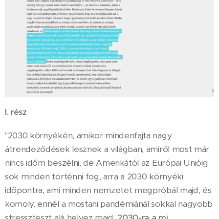
I. rész
"2030 környékén, amikor mindenfajta nagy
átrendeződések lesznek a világban, amiről most már
nincs időm beszélni, de Amerikától az Európai Unióig
sok minden történni fog, arra a 2030 környéki
időpontra, ami minden nemzetet megpróbál majd, és
komoly, ennél a mostani pandémiánál sokkal nagyobb
stresszteszt alá helyez majd,
2030-ra a mi