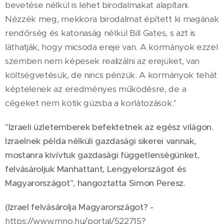
bevetése nélkül is lehet birodalmakat alapítani.
Nézzék meg, mekkora birodalmat épített ki magának
rendőrség és katonaság nélkül Bill Gates, s azt is
láthatják, hogy micsoda ereje van. A kormányok ezzel
szemben nem képesek realizálni az erejüket, van
költségvetésük, de nincs pénzük. A kormányok tehát
képtelenek az eredményes működésre, de a
cégeket nem kötik gúzsba a korlátozások."
"Izraeli üzletemberek befektetnek az egész világon.
Izraelnek példa nélküli gazdasági sikerei vannak,
mostanra kivívtuk gazdasági függetlenségünket,
felvásároljuk Manhattant, Lengyelországot és
Magyarországot", hangoztatta Simon Peresz.
(
Izrael felvásárolja Magyarországot? -
https://www.mno.hu/portal/522715?