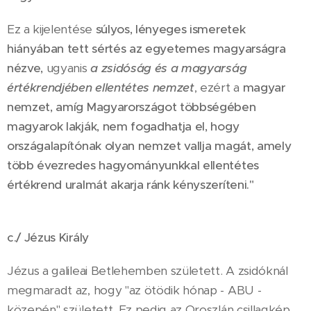
Ez a kijelentése
súlyos, lényeges ismeretek
hiányában tett sértés az egyetemes magyarságra
nézve,
ugyanis
a zsidóság és a magyarság
értékrendjében ellentétes nemzet
, ezért a
magyar
nemzet, amíg Magyarországot többségében
magyarok lakják, nem fogadhatja el, hogy
országalapítónak olyan nemzet vallja magát, amely
több évezredes hagyományunkkal ellentétes
értékrend uralmát akarja ránk kényszeríteni."
c./ Jézus Király
Jézus a galileai Betlehemben született. A zsidóknál
megmaradt az, hogy "az ötödik hónap - ABU -
közepén" született. Ez pedig az Oroszlán csillagkép