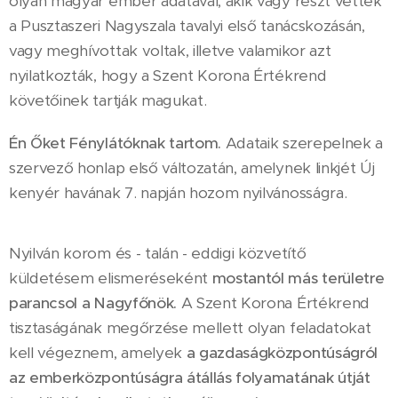
olyan magyar ember adatával, akik vagy részt vettek
a Pusztaszeri Nagyszala tavalyi első tanácskozásán,
vagy meghívottak voltak, illetve valamikor azt
nyilatkozták, hogy a Szent Korona Értékrend
követőinek tartják magukat.
Én Őket Fénylátóknak tartom.
Adataik szerepelnek a
szervező honlap első változatán, amelynek linkjét Új
kenyér havának 7. napján hozom nyilvánosságra.
Nyilván korom és - talán - eddigi közvetítő
küldetésem elismeréseként
mostantól más területre
parancsol a Nagyfőnök.
A Szent Korona Értékrend
tisztaságának megőrzése mellett olyan feladatokat
kell végeznem, amelyek
a gazdaságközpontúságról
az emberközpontúságra átállás folyamatának útját