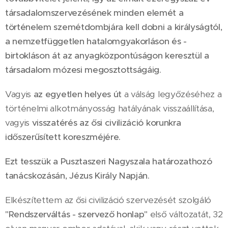
társadalomszervezésének minden elemét a
történelem szemétdombjára kell dobni a királyságtól,
a nemzetfüggetlen hatalomgyakorláson és -
birtokláson át az anyagközpontúságon keresztül a
társadalom mózesi megosztottságáig.
Vagyis
az egyetlen helyes út
a válság legyőzéséhez a
történelmi alkotmányosság hatályának visszaállítása,
vagyis
visszatérés az ősi civilizáció korunkra
időszerűsített koreszméjére.
Ezt tesszük a Pusztaszeri Nagyszala határozathozó
tanácskozásán, Jézus Király Napján.
Elkészítettem az ősi civilizáció szervezését szolgáló
"Rendszerváltás - szervező honlap"
első változatát, 32