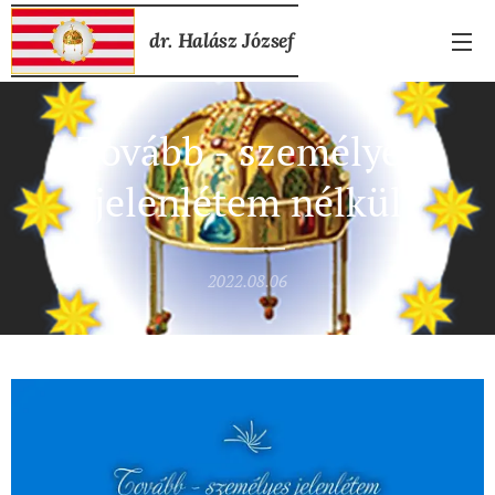
dr. Halász József
Tovább - személyes
jelenlétem nélkül
2022.08.06