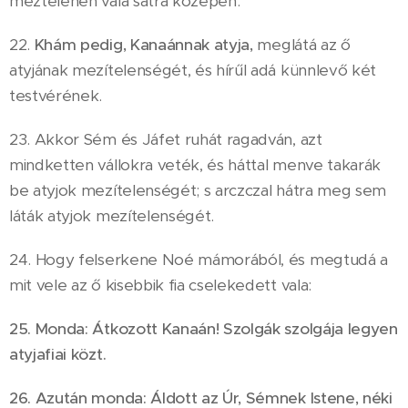
meztelenen vala sátra közepén.
22.
Khám pedig, Kanaánnak atyja,
meglátá az ő
atyjának mezítelenségét, és hírűl adá künnlevő két
testvérének.
23. Akkor Sém és Jáfet ruhát ragadván, azt
mindketten vállokra veték, és háttal menve takarák
be atyjok mezítelenségét; s arczczal hátra meg sem
láták atyjok mezítelenségét.
24. Hogy felserkene Noé mámorából, és megtudá a
mit vele az ő kisebbik fia cselekedett vala:
25. Monda: Átkozott Kanaán! Szolgák szolgája legyen
atyjafiai közt.
26. Azután monda: Áldott az Úr, Sémnek Istene, néki