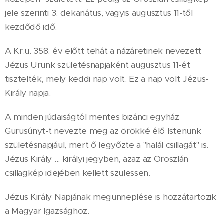
jele szerinti 3. dekanátus, vagyis augusztus 11-től
kezdődő idő.
A Kr.u. 358. év előtt tehát a názáretinek nevezett
Jézus Urunk születésnapjaként augusztus 11-ét
tisztelték, mely keddi nap volt. Ez a nap volt Jézus-
Király napja.
A minden júdaiságtól mentes bizánci egyház
Gurusúnyt-t nevezte meg az örökké élő Istenünk
születésnapjául, mert ő legyőzte a "halál csillagát" is.
Jézus Király ... királyi jegyben, azaz az Oroszlán
csillagkép idejében kellett szülessen.
Jézus Király Napjának megünneplése is hozzátartozik
a Magyar Igazsághoz.