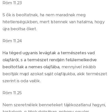
Róm 11.23
S ők is beoltatnak, ha nem maradnak meg
hitetlenségükben, mert Istennek van hatalma, hogy
újra beoltsa őket.
Róm 11.24
Ha téged ugyanis levágtak a természetes vad
olajfáról, s a természet rendjén felülemelkedve
beoltottak a nemes olajfába,
mennyivel inkább
beoltják majd azokat saját olajfájukba, akik természet
szerint is oda valók.
Róm 11.25
Nem szeretnélek benneteket tájékozatlanul hagyni,
testvérek, e titok dolgában, nehogy egyéni