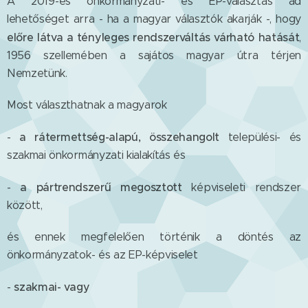
A 2019-es önkormányzati- és EP-választás ad
lehetőséget arra - ha a magyar választók akarják -, hogy
előre látva a tényleges rendszerváltás várható hatását
,
1956 szellemében a sajátos magyar útra térjen
Nemzetünk.
Most választhatnak a magyarok
a rátermettség-alapú, összehangolt
-
települési- és
szakmai önkormányzati kialakítás és
a pártrendszerű
megosztott
-
képviseleti rendszer
között,
és ennek megfelelően történik a döntés az
önkormányzatok- és az EP-képviselet
szakmai- vagy
-