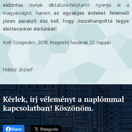
eldöntse
, melyik diktatúra-helytartó nyomja el a
az egységes érdeket felemelő
magyarságot, hanem
józan paraszti ész kell, hogy összehangolttá tegye
életterünkön életünket!
Kelt Szegeden, 2018. Magvető havának 22. napján
Halász József
Kérlek, írj véleményt a naplómmal
kapcsolatban! Köszönöm.
Share