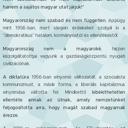
hanem a sajátos magyar utat járjuk!"
Magyarország nem szabad és nem független
, éppúgy,
mint 1956-ban, mert idegen érdekeket szolgál ki a
"demokratikus" hatalom, kormányostól és ellenzékestől.
Magyarország nem a magyaroké
, hiszen
kiszolgáltatottjai vagyunk a gazdaságközpontú nyugati
civilizációnak.
A diktatúra
1956-ban elnyomó változatát, a szocialista
kommunizmust, a másik forma, a liberális kapitalizmus
kibékíthetetlen
elnyomása váltotta fel. Mindkettő
ellentéte annak az útnak, amely nemzetünket
feljogosította arra, hogy magát szabad magyarnak
érezze.