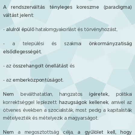
A rendszerváltás tényleges koreszme (paradigma)
váltást jelent
:
alulról épülő
-
hatalomgyakorlást és törvényhozást,
önkormányzatiság
- a települési és szakmai
elsődlegességét
,
összehangolt önellátást
- az
és
emberközpontúságot
- az
.
Nem
ígéretek,
beválthatatlan, hangzatos
politikai
hazugságok kellenek
korrektséggel leplezett
, amivel az
ötvenes években a szocialisták, most pedig a kapitalisták
mételyezték és mételyezik a magyarságot.
Nem
a gyűlölet kell, hogy
a megosztottság célja,