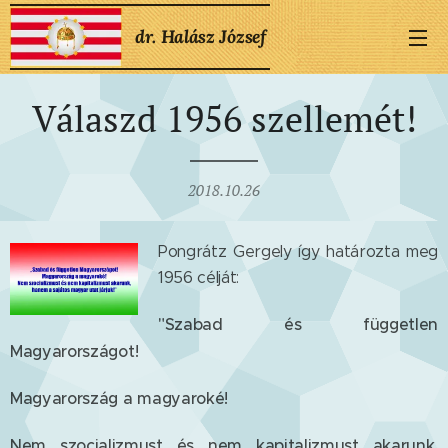
dr. Halász József
Válaszd 1956 szellemét!
2018.10.26
Pongrátz Gergely így határozta meg
1956 célját:
"Szabad és független
Magyarországot!
Magyarország a magyaroké!
Nem szocializmust és nem kapitalizmust akarunk,