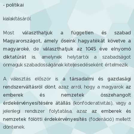
- politikai
kialakításáról.
választhatjuk a független és szabad
Most
Magyarországot, amely őseink hagyatékát követve a
magyaroké
választhatjuk az 1045 éve elnyomó
, de
diktatúrát is
, amelynek helytartói a szabadságot
önmaguk szabadosságának kiteljesedéseként értelmezik.
a társadalmi és gazdasági
A választás először is
rendszerváltásról dönt
az
, azaz arról, hogy a magyarok
emberek és nemzetek összehangolt
érdekérvényesítésére átállás
(konföderativitás), vagy a
az emberek és
jelenlegi rendszer folytatása, azaz
nemzetek fölötti érdekérvényesítés
(föderáció) mellett
döntenek.